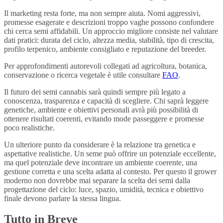
Il marketing resta forte, ma non sempre aiuta. Nomi aggressivi,
promesse esagerate e descrizioni troppo vaghe possono confondere
chi cerca semi affidabili. Un approccio migliore consiste nel valutare
dati pratici: durata del ciclo, altezza media, stabilità, tipo di crescita,
profilo terpenico, ambiente consigliato e reputazione del breeder.
Per approfondimenti autorevoli collegati ad agricoltura, botanica,
conservazione o ricerca vegetale è utile consultare
FAO
.
Il futuro dei semi cannabis sarà quindi sempre più legato a
conoscenza, trasparenza e capacità di scegliere. Chi saprà leggere
genetiche, ambiente e obiettivi personali avrà più possibilità di
ottenere risultati coerenti, evitando mode passeggere e promesse
poco realistiche.
Un ulteriore punto da considerare è la relazione tra genetica e
aspettative realistiche. Un seme può offrire un potenziale eccellente,
ma quel potenziale deve incontrare un ambiente coerente, una
gestione corretta e una scelta adatta al contesto. Per questo il grower
moderno non dovrebbe mai separare la scelta dei semi dalla
progettazione del ciclo: luce, spazio, umidità, tecnica e obiettivo
finale devono parlare la stessa lingua.
Tutto in Breve