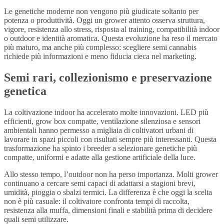
Le genetiche moderne non vengono più giudicate soltanto per
potenza o produttività. Oggi un grower attento osserva struttura,
vigore, resistenza allo stress, risposta al training, compatibilità indoor
o outdoor e identità aromatica. Questa evoluzione ha reso il mercato
più maturo, ma anche più complesso: scegliere semi cannabis
richiede più informazioni e meno fiducia cieca nel marketing.
Semi rari, collezionismo e preservazione
genetica
La coltivazione indoor ha accelerato molte innovazioni. LED più
efficienti, grow box compatte, ventilazione silenziosa e sensori
ambientali hanno permesso a migliaia di coltivatori urbani di
lavorare in spazi piccoli con risultati sempre più interessanti. Questa
trasformazione ha spinto i breeder a selezionare genetiche più
compatte, uniformi e adatte alla gestione artificiale della luce.
Allo stesso tempo, l’outdoor non ha perso importanza. Molti grower
continuano a cercare semi capaci di adattarsi a stagioni brevi,
umidità, pioggia o sbalzi termici. La differenza è che oggi la scelta
non è più casuale: il coltivatore confronta tempi di raccolta,
resistenza alla muffa, dimensioni finali e stabilità prima di decidere
quali semi utilizzare.